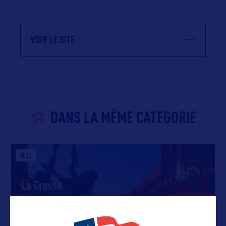
VOIR LE SITE
DANS LA MÊME CATEGORIE
VILLE
La Crosse
Installée le long du Mississippi, la ville de La
Crosse a été baptisée
…