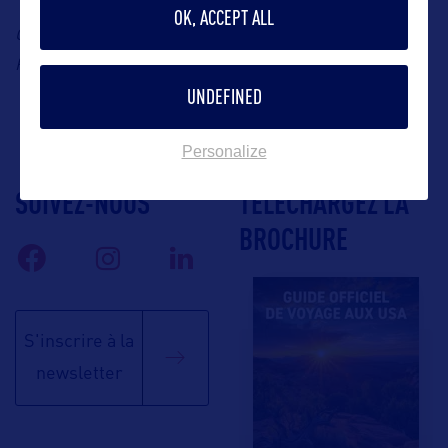
OK, ACCEPT ALL
Contact : Visit
Fredericksburg, Office du tourisme de
abi@mdsg.eu
Fredericksburg
, Abigail Harlow, E-mail :
UNDEFINED
Personalize
SUIVEZ-NOUS
TÉLÉCHARGEZ LA
BROCHURE
S'inscrire à la
newsletter