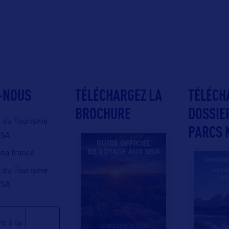
-NOUS
TÉLÉCHARGEZ LA
TÉLÉCH
BROCHURE
DOSSIE
e du Tourisme
PARCS 
USA
 usa france
e du Tourisme
USA
e à la