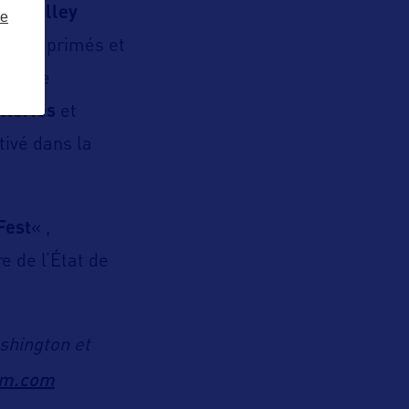
ma Valley
ze
nobles primés et
 abrite
illeries
et
tivé dans la
Fest
« ,
e de l’État de
shington et
om.com