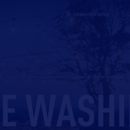
FORMALITÉS D'ENTRÉE
Accueil
>
Non classé
>
la pétillante scène culinaire de l’etat de washington
DE WASH