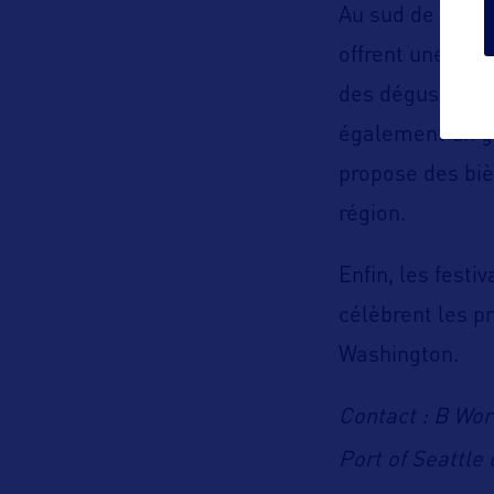
Au sud de l’État
offrent une
exp
des dégustation
également un 
propose des biè
région.
Enfin, les festiv
célèbrent les pr
Washington.
Contact : B Wor
Port of Seattle