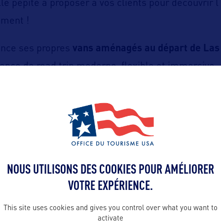
le pépite à proposer à vos clients pour découvrir l
ement !
ance ses propres
vans aménagés au départ de Las
ence de road trip moderne, flexible et immersive.
ire et compacts, ces vans sont
parfaitement adap
les parcs nationaux. Ils offrent une
grande libert
 permettent de voyager en
toute autonomie
, au p
NOUS UTILISONS DES COOKIES POUR AMÉLIORER
é permet d’organiser facilement chaque étape, de s’
VOTRE EXPÉRIENCE.
e profiter pleinement du voyage.
This site uses cookies and gives you control over what you want to
activate
 pratique, ils proposent une
véritable expérience