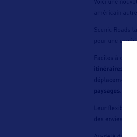
Voici une nouvel
américain autr
Scenic Roads l
pour une expéri
Faciles à condu
itinéraires
dans 
déplacement et
paysages
.
Leur flexibilit
des envies et d
Au-delà du côté