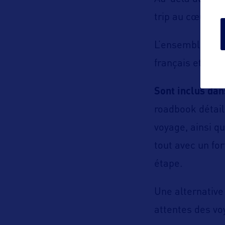
trip au cœur de 
L’ensemble res
français et de
Sont inclus dan
roadbook détail
voyage, ainsi q
tout avec un fo
étape.
Une alternative
attentes des vo