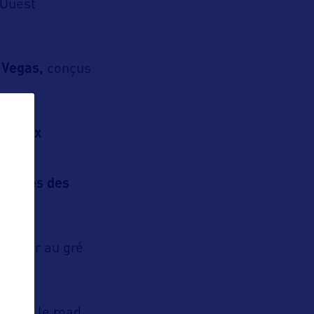
’Ouest
 Vegas,
conçus
tés aux
é
de
lus
près des
arrêter au gré
: vivre le road