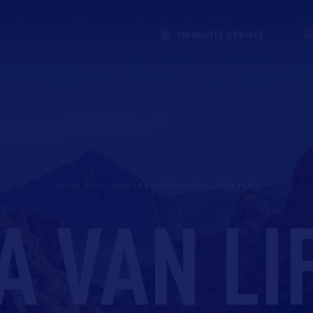
FORMALITÉS D'ENTRÉE
Accueil
>
Non classé
>
la van life version scenic roads
A VAN LI