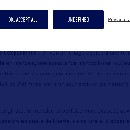
la nature, dans un esprit authentique et accessibl
OK, ACCEPT ALL
UNDEFINED
Personali
te simple à prendre en main, avec un accompagn
s équipements complets.
s l’expérience :
Un van aménagé équipé d’une tente
lé en français, une assistance francophone tout au
ue tout le nécessaire pour cuisiner et dormir conf
rfait de 250 miles par jour pour profiter pleinemen
 originale, immersive et parfaitement adaptée aux
yageurs en quête de liberté, de nature et d’expéri