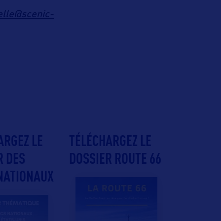
lle@scenic-
ARGEZ LE
TÉLÉCHARGEZ LE
R DES
DOSSIER ROUTE 66
NATIONAUX