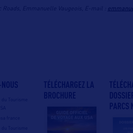
emmanue
ic Roads, Emmanuelle Vaugeois, E-mail :
-NOUS
TÉLÉCHARGEZ LA
TÉLÉCH
BROCHURE
DOSSIE
e du Tourisme
PARCS 
USA
 usa france
e du Tourisme