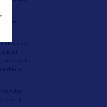
e.
ze
ement en
 de toit, un
 long du
ortablement. Le
t de chaque
 nouvelles
ences uniques.