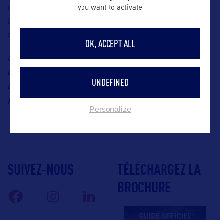
idéal pour se détendre alors que le soleil se couche sur
you want to activate
l’eau, offrant une fin de journée apaisante à votre
découverte de Bloomington.
OK, ACCEPT ALL
Contact : Bloomington, Minnesota Travel & Tourism, Office
du Tourisme de Bloomington dans le Minnesota, E-mail :
UNDEFINED
info@bloomingtonmn.org
, Site Internet :
https://www.bloomingtonmn.org/
Personalize
SUIVEZ-NOUS
TÉLÉCHARGEZ LA
BROCHURE