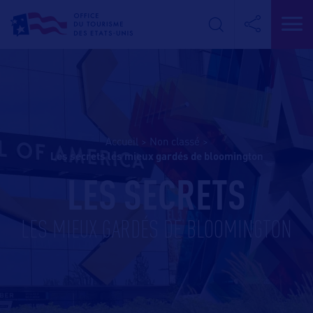
Accueil
>
Non classé
>
les secrets les mieux gardés de bloomington
LES SECRETS
LES MIEUX GARDÉS DE BLOOMINGTON