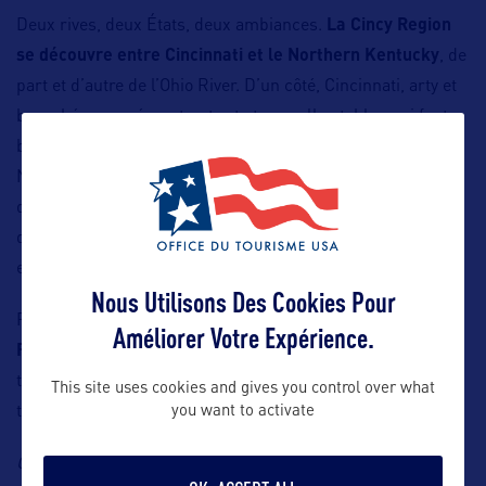
Deux rives, deux États, deux ambiances.
La Cincy Region
se découvre entre Cincinnati et le Northern Kentucky
, de
part et d’autre de l’Ohio River. D’un côté, Cincinnati, arty et
branchée : musées, street art et nouvelles tables qui font
bouger les lignes ; de l’autre, autour de Covington et
Newport, atmosphère feutrée, culture du bourbon et
douceur de vivre aux accents sudistes. Une destination
double, réunie par un même sens de l’hospitalité, reconnu
et éprouvé.
Nous Utilisons Des Cookies Pour
Plus qu’une porte d’entrée vers le Midwest,
la Cincy
Améliorer Votre Expérience.
Region s’impose comme une étape à part entière
, qui
trouve naturellement sa place dans les itinéraires et road
This site uses cookies and gives you control over what
trips américains.
you want to activate
Contact : Unique Consulting, Représentation en France de