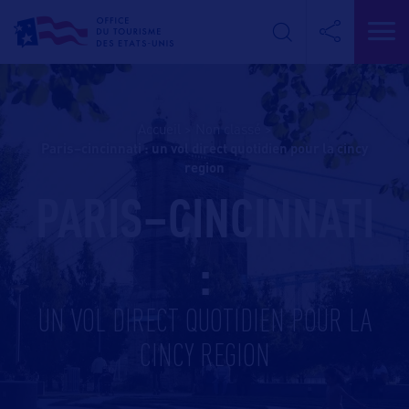
Accueil
>
Non classé
>
paris–cincinnati : un vol direct quotidien pour la cincy
region
PARIS–CINCINNATI
:
UN VOL DIRECT QUOTIDIEN POUR LA
CINCY REGION