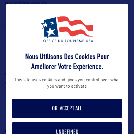
atmosphère paisible.
Tout au long de la visite,
un guide francophone local
expérimenté
partage anecdotes, repères historiques et
informations sur la vie locale.
Entre océan, architecture et nature, cette excursion est
idéale pour découvrir San Francisco autrement, en
Nous Utilisons Des Cookies Pour
combinant liberté, paysages et culture à ciel ouvert.
Améliorer Votre Expérience.
Contact : Destinations Off Road, Charlotte, E-mail :
This site uses cookies and gives you control over what
contact@californieoffroad.com
, Tel : +1 (845) 709 8334 ou
you want to activate
+33 1 89 70 55 05
OK, ACCEPT ALL
SUIVEZ-NOUS
TÉLÉCHARGEZ LA
UNDEFINED