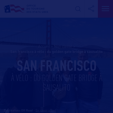
Accueil
>
Non classé
>
san francisco à vélo : du golden gate bridge à sausalito
SAN FRANCISCO
À VÉLO : DU GOLDEN GATE BRIDGE À
SAUSALITO
Destinations Off Road
-
En savoir plus