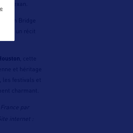
tyle texan.
ze
pension Bridge
osent un récit
Houston
, cette
enne et héritage
les festivals et
ement charmant.
 France par
Site internet :