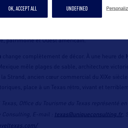
rmé les silos de Magnolia Market en icônes du lifes
OK, ACCEPT ALL
UNDEFINED
Personali
 1928, bâtiment Art déco restauré avec soin, le Sus
azos River et les anciennes routes de bétail comp
re, patrimoine et Ouest américain.
n
change complètement de décor. À une heure de
 Mexique mêle plages de sable, architecture victori
 la Strand, ancien cœur commercial du XIXe siècle, 
toriques, place à un Texas rétro, vivant et terribl
l Texas, Office du Tourisme du Texas représenté en
texas@uniqueconsulting.fr
 Consulting, E-mail :
, 
aveltexas.com/