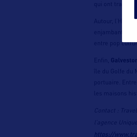
qui ont transfo
Autour, l’Hotel
enjambant le Br
entre pop cultu
Enfin,
Galvesto
île du Golfe du
portuaire. Entre
les maisons his
Contact : Trave
l’agence Unique
https://www.tr