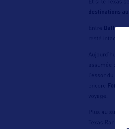
Et si le Texas 
destinations au
Entre
Dallas
et
resté intact. Bo
Aujourd’hui, la 
assumée : dégu
l’essor du vin t
encore
Fort Wo
voyage.
Plus au sud, en
Texas Rangers, 