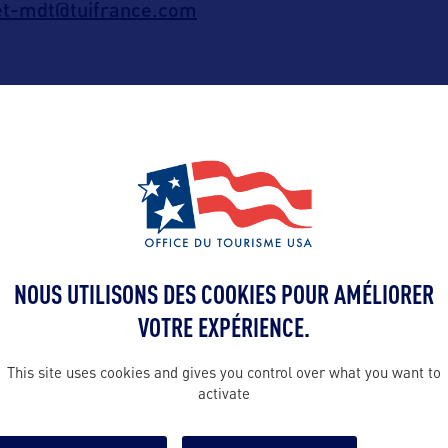
t-mdt@tuifrance.com
S BIARRITZ
arechal Foch
 30
sion 10 et 11) : Fiona Aparici
NOUS UTILISONS DES COOKIES POUR AMÉLIORER
.biarritz@verdievoyages.com
VOTRE EXPÉRIENCE.
This site uses cookies and gives you control over what you want to
activate
CLERC ANGLET