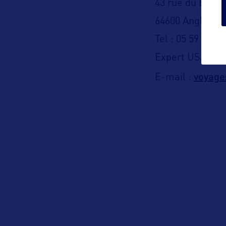
43 rue du Bois 
64600 Anglet
Tel : 05 59 57 12
Expert USA (Ver
voyage
E-mail :