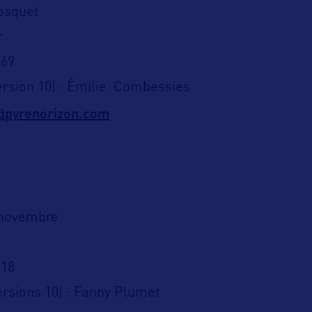
osquet
r
 69
ersion 10) : Émilie Combessies
@pyrenorizon.com
 novembre
 18
rsions 10) : Fanny Plumet