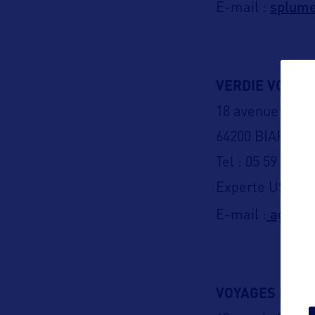
splume
E-mail :
VERDIE VOYAGE
18 avenue du M
64200 BIARRITZ
Tel : 05 59 22 73
Experte USA (Ver
agence
E-mail :
VOYAGES E.LE