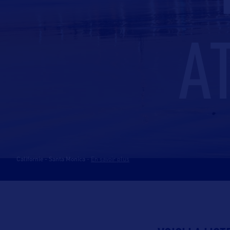
A
Californie - Santa Monica
-
En savoir plus