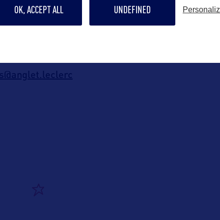
Belin
OK, ACCEPT ALL
UNDEFINED
Personali
 82
sion 10 et 11) : Pascal Etcheverry
s@anglet.leclerc
ALLEZ PLUS LOIN