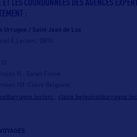
TE ET LES COORDONNÉES DES AGENCES EXPER
TEMENT :
s Urrugne / Saint Jean de Luz
ial E.Leclerc, D810
 10
rsion 9) : Sarah Fonne
rsion 10) :Claire Belguiral
es@urrugne.leclerc
claire.belguiral@urrugne.lec
;
VOYAGES