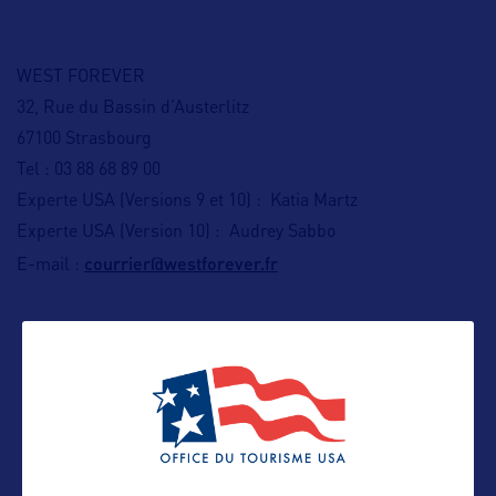
WEST FOREVER
32, Rue du Bassin d’Austerlitz
67100 Strasbourg
Tel : 03 88 68 89 00
Experte USA (Versions 9 et 10) : Katia Martz
Experte USA (Version 10) : Audrey Sabbo
courrier@westforever.fr
E-mail :
ALLEZ PLUS LOIN
ADRESSES