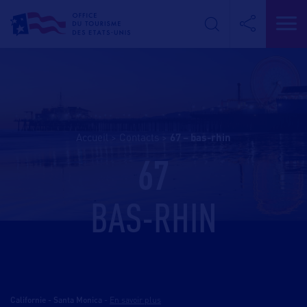
Accueil
>
Contacts
>
67 – bas-rhin
67
BAS-RHIN
Californie - Santa Monica
-
En savoir plus