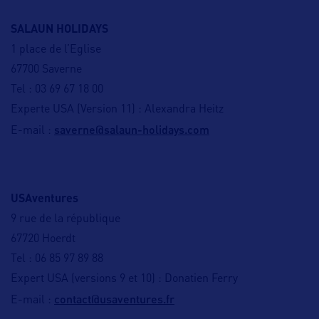
SALAUN HOLIDAYS
1 place de l’Eglise
67700 Saverne
Tel : 03 69 67 18 00
Experte USA (Version 11) : Alexandra Heitz
saverne@salaun-holidays.com
E-mail :
USAventures
9 rue de la république
67720 Hoerdt
Tel : 06 85 97 89 88
Expert USA (versions 9 et 10) : Donatien Ferry
contact@usaventures.fr
E-mail :