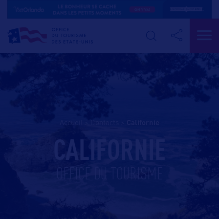
Accueil
>
Contacts
>
californie
CALIFORNIE
OFFICE DU TOURISME