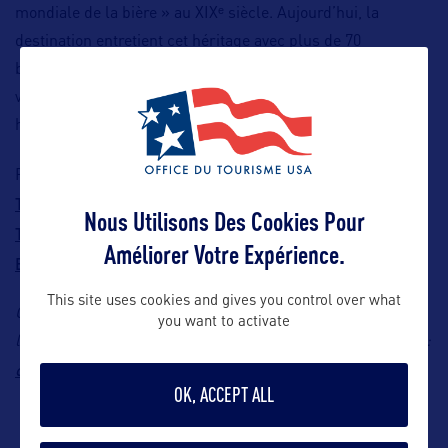
mondiale de la bière » au XIXᵉ siècle. Aujourd’hui, la
destination entretient cet héritage avec plus de 70
brasseries artisanales, des circuits de dégustation et des
visites guidées qui explorent aussi bien les quartiers
historiques que les caves souterraines.
American Legacy Tours
Parmi les expériences phares :
,
The Brewing Heritage Trail
Cincy Region Ale
, l’application
Nous Utilisons Des Cookies Pour
Trail
Cincy Brew Bus
Pedal Wagon
, le
ou encore le
Améliorer Votre Expérience.
Brewery Cruise.
This site uses cookies and gives you control over what
Contact : Unique Consulting, Représentation en France de
you want to activate
l’Office du Tourisme Cincy Region, Charlotte Bonis, E-mail :
charlotte@uniqueconsulting.fr
OK, ACCEPT ALL