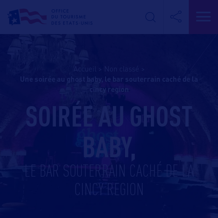
Accueil
>
Non classé
>
une soirée au ghost baby, le bar souterrain caché de la
cincy region
SOIRÉE AU GHOST
BABY,
LE BAR SOUTERRAIN CACHÉ DE LA
CINCY REGION