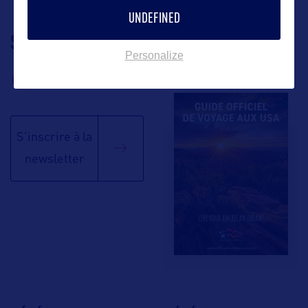
UNDEFINED
SUIVEZ-NOUS
TÉLÉCHARGEZ LA
Personalize
BROCHURE
S'inscrire à la
newsletter