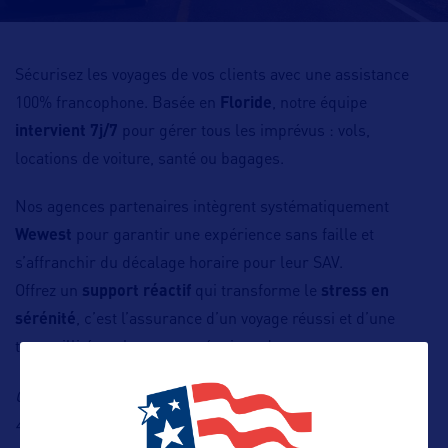
Sécurisez les voyages de vos clients avec une assistance
100% francophone. Basée en
Floride
, notre équipe
intervient 7j/7
pour gérer tous les imprévus : vols,
locations de voiture, santé ou bagages.
Nos agences partenaires intègrent systématiquement
Wewest
pour garantir une expérience sans faille et
s’affranchir du décalage horaire pour leur SAV.
Offrez un
support réactif
qui transforme le
stress en
sérénité
, c’est l’assurance d’un voyage réussi et d’une
tranquillité totale pour vos équipes de vente.
thomas@we-west.com
Contact : Wewest, E-mail :
, Tél : +1
415 283 9878