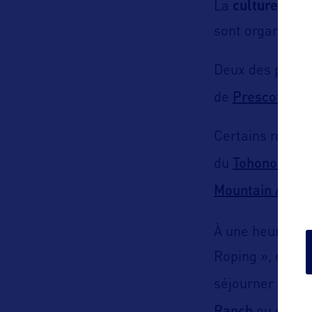
La
culture cow
sont organisés
Deux des plus v
Prescott
de
, dé
Certains rodéos
Tohono O’od
du
Mountain Apach
À une heure au
Roping », et le 
séjourner dans l
Ranch