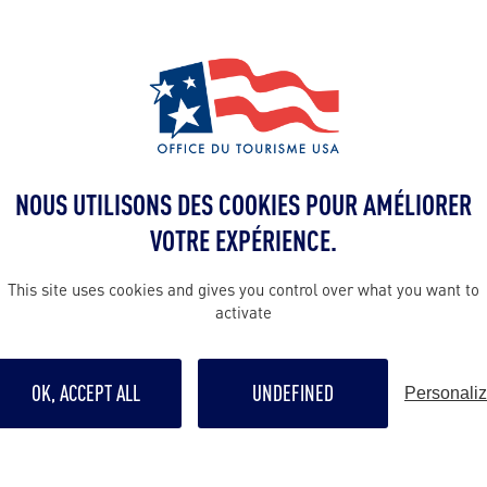
rodéos
boy perdure en Arizona
, où de nombreux
pr
 chaque année.
ieux rodéos au monde s’y déroulent depuis les ann
Payson
but juillet et celui de
à la mi-août.
NOUS UTILISONS DES COOKIES POUR AMÉLIORER
 marient cowboys et traditions amérindiennes, à l’
VOTRE EXPÉRIENCE.
ham Nation Rodeo & Fair
, au sud de l’Arizona, et 
e Tribal Fair & Rodeo
This site uses cookies and gives you control over what you want to
, au nord.
activate
Wickenburg
 nord de Phoenix,
est la « capitale mo
OK, ACCEPT ALL
UNDEFINED
Personali
point de chute idéal pour les
amateurs d’équitatio
Flying E Ranc
’un des trois ranchs de la région : le
Rancho de Los Caballeros