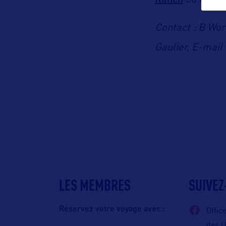
ou encor
Contact : B Wor
Gaulier, E-mail
LES MEMBRES
SUIVEZ
Réservez votre voyage avec :
Offic
des 