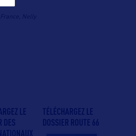
France, Nelly
ARGEZ LE
TÉLÉCHARGEZ LE
R DES
DOSSIER ROUTE 66
NATIONAUX