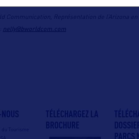
e le
.
ld Communication, Représentation de l’Arizona en 
nelly@bworldcom.com
 :
-NOUS
TÉLÉCHARGEZ LA
TÉLÉCH
BROCHURE
DOSSIE
e du Tourisme
PARCS 
USA