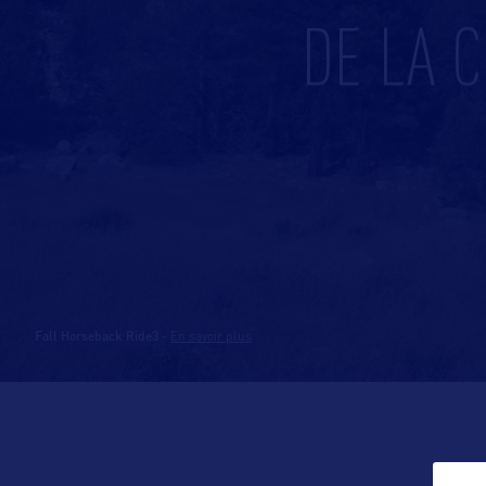
DE LA 
Fall Horseback Ride3
-
En savoir plus