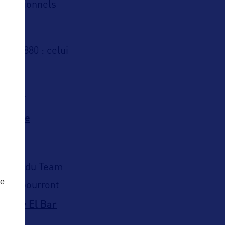
ofessionnels
ées 1880 : celui
instar
White
du
ndiale du Team
ze
n
qui pourront
h
Kay El Bar
,