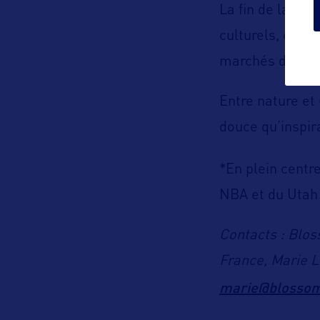
La fin de la sai
culturels, com
marchés de pro
Entre nature et
douce qu’inspir
*En plein centre
NBA et du Utah
Contacts : Blos
France, Marie L
marie@blossom