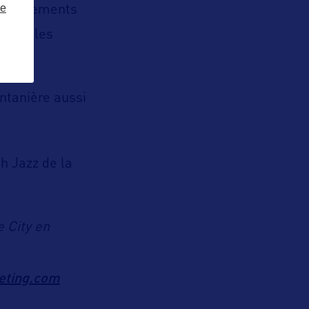
ze
et événements
val
et les
intanière aussi
ah Jazz de la
 City en
eting.com