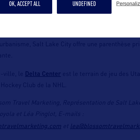
OK, ACCEPT ALL
UNDEFINED
Personali
son sportive* laisse place au retour des festivals 
me le
Utah Arts Festival
, le
Living Traditions Festi
ducteurs.
 urbanisme, Salt Lake City offre une parenthèse pr
ante.
-ville, le
Delta Center
est le terrain de jeu des Ut
 Hockey Club de la NHL.
som Travel Marketing, Représentation de Salt Lake
oyola et Léa Pinglot, E-mails :
travelmarketing.com
lea@blossomtravelmark
et