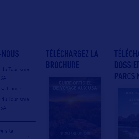
-NOUS
TÉLÉCHARGEZ LA
TÉLÉCH
BROCHURE
DOSSIE
e du Tourisme
PARCS 
USA
 usa france
e du Tourisme
USA
e à la