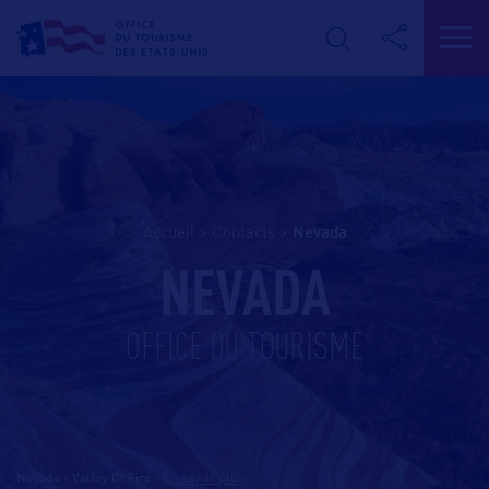
Accueil
>
Contacts
>
nevada
NEVADA
OFFICE DU TOURISME
Nevada - Valley Of Fire
-
En savoir plus