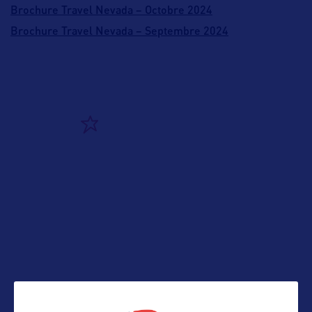
Brochure Travel Nevada – Octobre 2024
Brochure Travel Nevada – Septembre 2024
ALLEZ PLUS LOIN
ADRESSES
Adresse aux USA :
TRAVEL NEVADA
3480 GS Richards Blvd
Suite 202-203