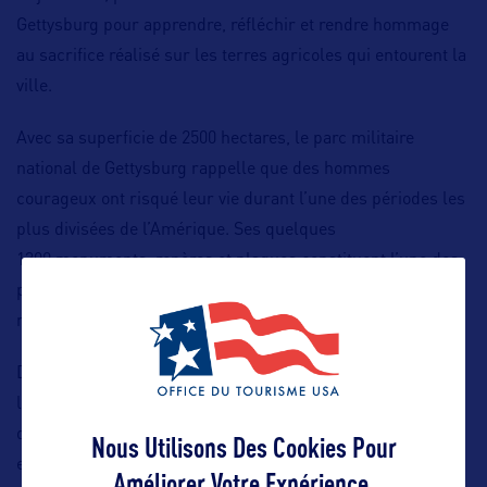
Gettysburg pour apprendre, réfléchir et rendre hommage
au sacrifice réalisé sur les terres agricoles qui entourent la
ville.
Avec sa superficie de 2500 hectares, le parc militaire
national de Gettysburg rappelle que des hommes
courageux ont risqué leur vie durant l’une des périodes les
plus divisées de l’Amérique. Ses quelques
1300 monuments, repères et plaques constituent l’une des
plus grandes collections de sculptures extérieures au
monde.
Des musées sont dispersés dans toute la ville et racontent
l’histoire d’une communauté de soldats, de généraux et
d’habitants ravagés par la guerre, avant de se reconstruire
Nous Utilisons Des Cookies Pour
et de se redéfinir. Les maisons historiques plongent les
Améliorer Votre Expérience.