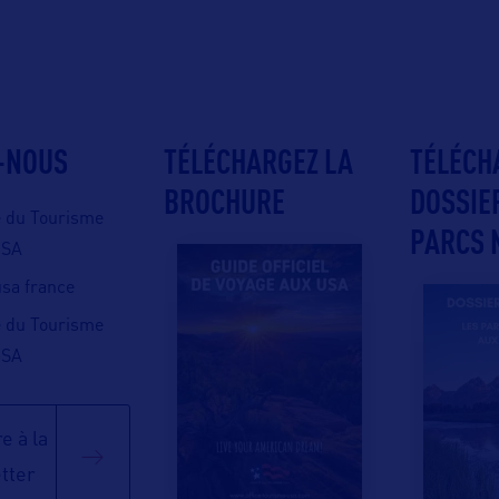
-NOUS
TÉLÉCHARGEZ LA
TÉLÉCH
BROCHURE
DOSSIE
e du Tourisme
PARCS 
USA
 usa france
e du Tourisme
USA
e à la
tter