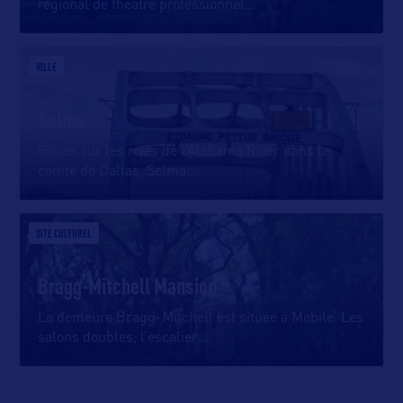
régional de théâtre professionnel
…
VILLE
Selma
Située sur les rives de l’Alabama River dans le
comté de Dallas, Selma
…
SITE CULTUREL
Bragg-Mitchell Mansion
La demeure Bragg-Mitchell est située à Mobile. Les
salons doubles, l’escalier
…