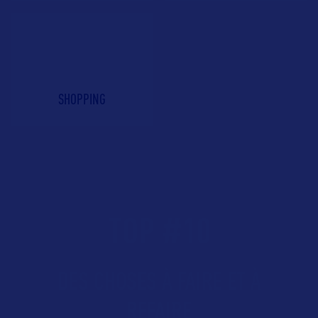
SHOPPING
TOP
#
10
DES CHOSES À FAIRE ET À
REFAIRE