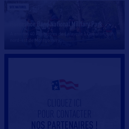
SITE NATUREL
Horseshoe Bend National Military Park
A environ 40 kilomètres de Lafayette à Daviston, au
nord-est de Montgomery,
…