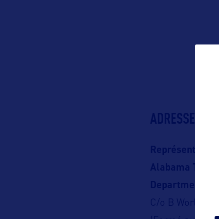
ADRESSES
Représentation
Alabama Touri
Department
C/o B World C