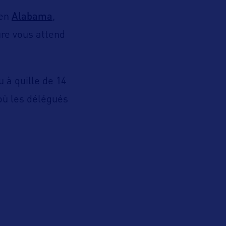
Alabama
 en
,
ure vous attend
 à quille de 14
où les délégués