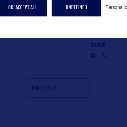
c)
OK, ACCEPT ALL
UNDEFINED
Personali
n Robert
Contact grand p
yohann@bwor
Suivre
VOIR LE SITE