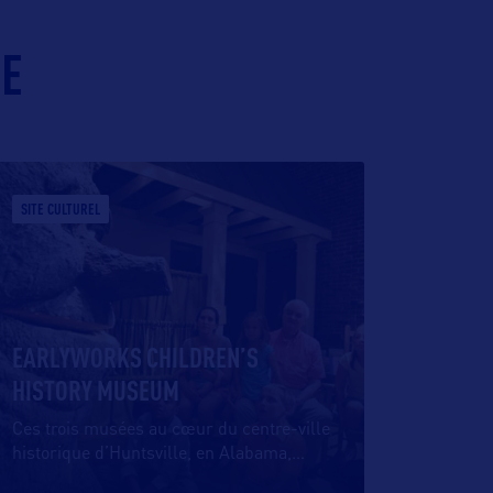
IE
SITE CULTUREL
EARLYWORKS CHILDREN’S
HISTORY MUSEUM
Ces trois musées au cœur du centre-ville
historique d’Huntsville, en Alabama,
…