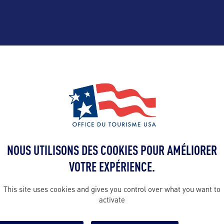
ALLEZ PLUS LOIN
Contact presse
yohann@bwor
NOUS UTILISONS DES COOKIES POUR AMÉLIORER
 en France :
VOTRE EXPÉRIENCE.
sm
Contact pro
This site uses cookies and gives you control over what you want to
yohann@bwor
activate
ommunication
06 65 05 88 50