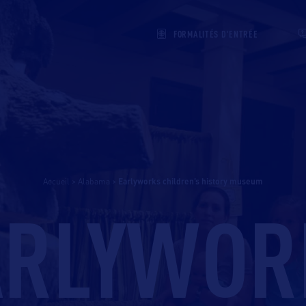
FORMALITÉS D'ENTRÉE
Accueil
>
Alabama
>
earlyworks children’s history museum
ARLYWOR