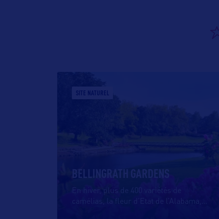
SITE NATUREL
BELLINGRATH GARDENS
En hiver, plus de 400 variétés de
camélias, la fleur d’Etat de l’Alabama,
…