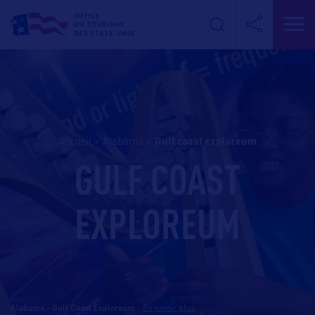
Accueil
>
Alabama
>
gulf coast exploreum
GULF COAST
EXPLOREUM
Alabama - Gulf Coast Exploreum
-
En savoir plus