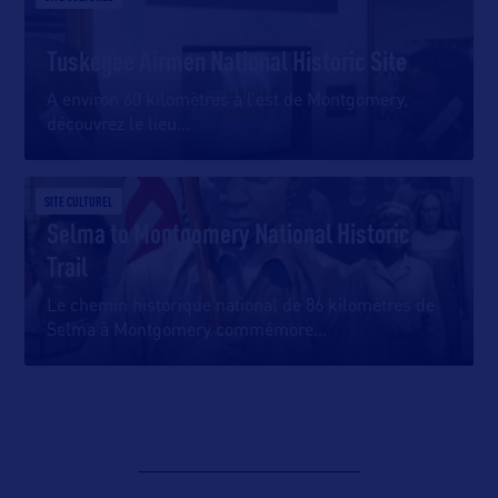
Tuskegee Airmen National Historic Site
A environ 60 kilomètres à l’est de Montgomery,
découvrez le lieu
…
SITE CULTUREL
Selma to Montgomery National Historic
Trail
Le chemin historique national de 86 kilomètres de
Selma à Montgomery commémore
…