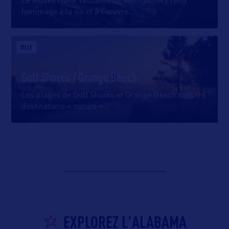
Le Musée Hank Williams de Montgomery rend
hommage à la vie et à l’oeuvre
…
VILLE
Gulf Shores / Orange Beach
Les plages de Gulf Shores et Orange Beach sont les
destinations « nature »
…
EXPLOREZ L'ALABAMA