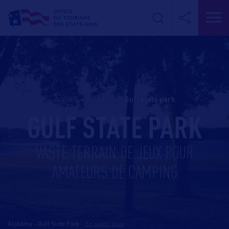
Accueil
>
Alabama
>
gulf state park
GULF STATE PARK
VASTE TERRAIN DE JEUX POUR
AMATEURS DE CAMPING
Alabama - Gulf State Park
-
En savoir plus