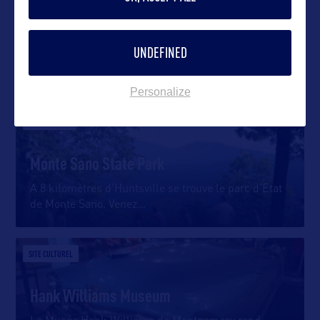
UNDEFINED
DANS LA MÊME CATEGORIE
Personalize
SITE NATUREL
Monte Sano State Park
A 8 kilomètres d’Huntsville se trouve le parc d’Etat
de Monte Sano. Venez
…
SITE CULTUREL
Hank Williams Museum