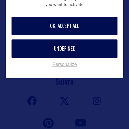
Contact pro
you want to activate
traveltrade@alaskatia.org
OK, ACCEPT ALL
Contact grand public
UNDEFINED
info@alaskatia.org
Personalize
Suivre