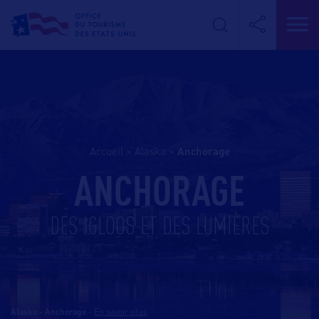
Accueil
>
Alaska
>
anchorage
ANCHORAGE
DES IGLOOS ET DES LUMIÈRES
Alaska - Anchorage
-
En savoir plus