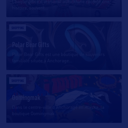
Chaque pièce d’artisanat autochtone raconte une
histoire, souvent
…
SHOPPING
Polar Bear Gifts
Polar Bear Gifts est une boutique de souvenirs
familiale située à Anchorage
…
SHOPPING
Oomingmak
Dans le centre-ville d’Anchorage en Alaska, la
boutique Oomingmak
…