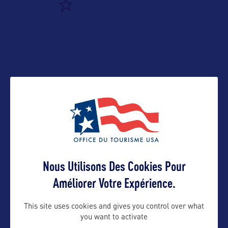
ALLEZ PLUS LOIN
ADRESSES
100 Citadel Drive, Suite #480
Los Angeles
CA 90040
Tel : 323-888-1724
Nous Utilisons Des Cookies Pour
Améliorer Votre Expérience.
Contact presse
This site uses cookies and gives you control over what
you want to activate
cynthia@easeyglobalmarketing.com