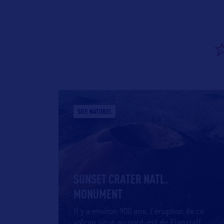
SITE NATUREL
SUNSET CRATER NATL.
MONUMENT
Il y a environ 900 ans, l’éruption de ce
volcan situé au nord-est de Flagstaff
…