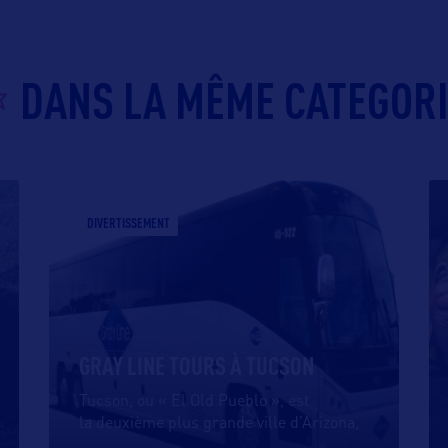
DANS LA MÊME CATEGOR
DIVERTISSEMENT
GRAY LINE TOURS À TUCSON
Tucson, ou « El Old Pueblo », est
la deuxième plus grande ville d’Arizona,
…