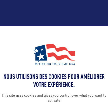
ALLEZ PLUS LOIN
Contact presse
NOUS UTILISONS DES COOKIES POUR AMÉLIORER
laura@bworl
VOTRE EXPÉRIENCE.
 en France :
This site uses cookies and gives you control over what you want to
of Tourism
Contact pro
activate