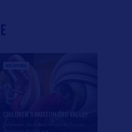
IE
SITE CULTUREL
CHILDREN'S MUSEUM ORO VALLEY
Ce musée, situé dans la ville de Tucson –
Arizona et destiné aux
…