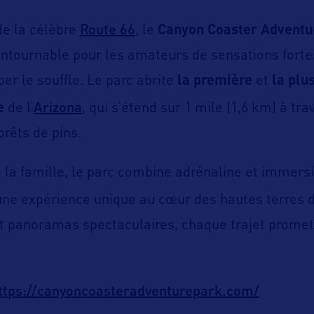
Route 66
de la célèbre
, le
Canyon Coaster Adventu
ontournable pour les amateurs de sensations forte
er le souffle. Le parc abrite
la première
et
la plu
Arizona
e
de l’
, qui s’étend sur 1 mile (1,6 km) à tra
rêts de pins.
e la famille, le parc combine adrénaline et immers
 une expérience unique au cœur des hautes terres d
et panoramas spectaculaires, chaque trajet promet
ttps://canyoncoasteradventurepark.com/