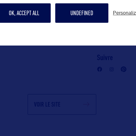
mmunication
nelly@bworld
c)
OK, ACCEPT ALL
UNDEFINED
Personali
 Guarneri et
Contact grand p
nelly@bworld
Suivre
VOIR LE SITE