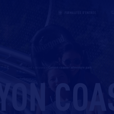
FORMALITÉS D'ENTRÉE
Accueil
>
Arizona
>
canyon coaster adventure park
YON COA