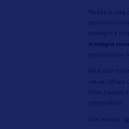
Nichée le long 
destination inc
paysages à coup
montagne russ
majestueuses fo
Idéal pour tout
nature, offrant
Entre frissons 
mémorables.
h
Site internet :