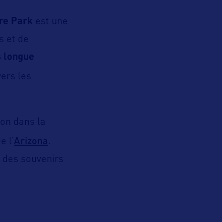
re Park
est une
s et de
s longue
vers les
ion dans la
Arizona
e l’
.
 des souvenirs