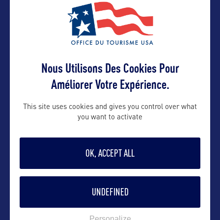
92105 Boulogne-Billancourt Cedex –
FRANCE
Contact pro
Nous Utilisons Des Cookies Pour
Améliorer Votre Expérience.
d.auclair@editions.michelin.com
This site uses cookies and gives you control over what
you want to activate
Contact grand public
OK, ACCEPT ALL
p.orain@editions.michelin.com
UNDEFINED
Suivre
Personalize