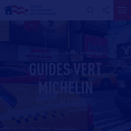
Accueil
>
Contacts
>
guides vert michelin
GUIDES VERT
MICHELIN
MICHELIN EDITIONS
New York City - Times Square
-
En savoir plus