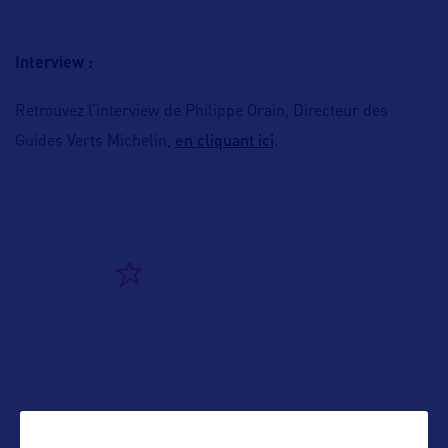
Interview :
Retrouvez l’interview de Philippe Orain, Directeur des
en cliquant ici
Guides Verts Michelin,
.
ALLEZ PLUS LOIN
ADRESSES
27 Cours de l’île Seguin