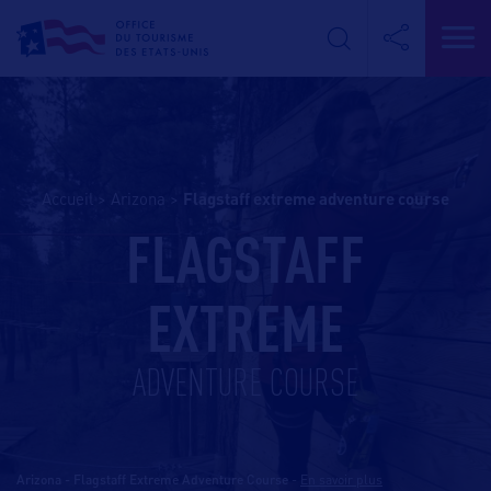
Accueil
>
Arizona
>
flagstaff extreme adventure course
FLAGSTAFF
EXTREME
ADVENTURE COURSE
Arizona - Flagstaff Extreme Adventure Course
-
En savoir plus