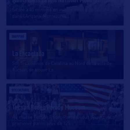
Située à 40 minutes en voiture au sud de Sedona
dans l’Arizona, Montezuma
…
SHOPPING
La Encantada
Sur les collines de Catalina au Nord de la ville de
Tucson, se trouve La
…
SITE CULTUREL
Tucson Rodeo Parade Museum
Au musée Tucson Rodeo Parade, vous pouvez vous
promener parmi plus de 125
…