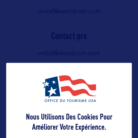
laura@bworldcom.com
Contact pro
nelly@bworldcom.com
Contact grand public
nelly@bworldcom.com
Nous Utilisons Des Cookies Pour
Suivre
Améliorer Votre Expérience.