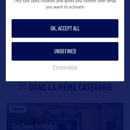
This site uses cookies and gives you control over what
you want to activate
OK, ACCEPT ALL
VOIR LE SITE
UNDEFINED
Personalize
DANS LA MÊME CATEGORIE
SHOPPING
Old Town Artisans