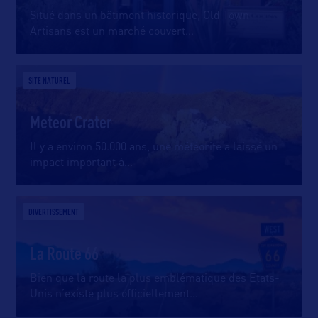
Situé dans un bâtiment historique, Old Town
Artisans est un marché couvert
…
SITE NATUREL
Meteor Crater
Il y a environ 50.000 ans, une météorite a laissé un
impact important à
…
DIVERTISSEMENT
La Route 66
Bien que la route la plus emblématique des Etats-
Unis n’existe plus officiellement
…