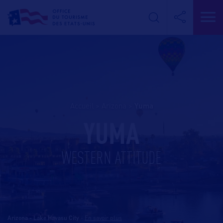
Accueil
>
Arizona
>
yuma
YUMA
WESTERN ATTITUDE
Arizona - Lake Havasu City
-
En savoir plus