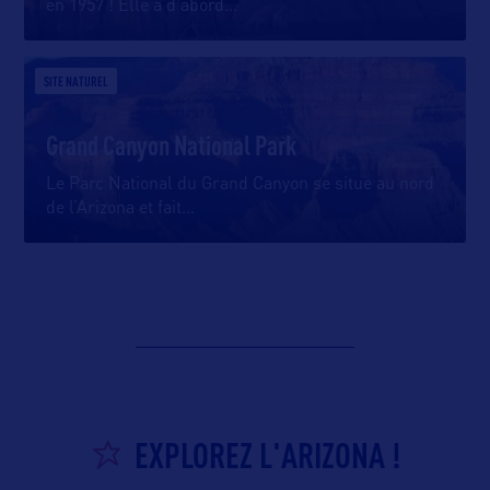
en 1957 ! Elle a d’abord
…
SITE NATUREL
Grand Canyon National Park
Le Parc National du Grand Canyon se situe au nord
de l’Arizona et fait
…
EXPLOREZ L'ARIZONA !