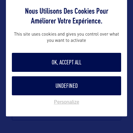
Contact grand public
Nous Utilisons Des Cookies Pour
Améliorer Votre Expérience.
nelly@bworldcom.com
This site uses cookies and gives you control over what
you want to activate
Suivre
OK, ACCEPT ALL
UNDEFINED
Personalize
VOIR LE SITE