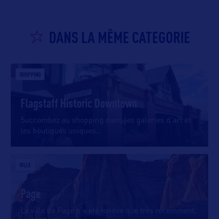
DANS LA MÊME CATEGORIE
SHOPPING
Flagstaff Historic Downtown
Succombez au shopping dans les galeries d’art et
les boutiques uniques
…
VILLE
Page
La ville de Page n’a été fondée que très récemment,