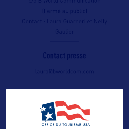
c/o B World Communication
(Fermé au public)
Contact : Laura Guarneri et Nelly
Gaulier
Contact presse
laura@bworldcom.com
Contact pro
nelly@bworldcom.com