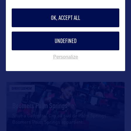
OK, ACCEPT ALL
VOIR LE SITE
UNDEFINED
Personalize
DANS LA MÊME CATEGORIE
DIVERTISSEMENT
Boomers Palm Springs
Situé à Cathedral City au sud de Palm Springs,
Boomers Palm Springs appartient
…