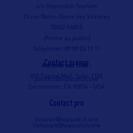
c/o Hopscotch Tourism
25 rue Notre-Dame des Victoires
75002 PARIS
(Fermé au public)
Téléphone : 01 53 25 11 11
Contact presse
Adresse aux USA :
555 Capitol Mall, Suite 1100
paserra@hopscotch.one
Sacramento, CA 95814 – USA
Contact pro
itrotzier@hopscotch.one
llehongre@hopscotch.one