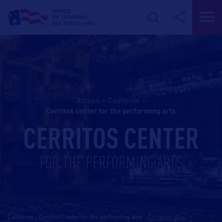
Accueil
>
Californie
>
cerritos center for the performing arts
CERRITOS CENTER
FOR THE PERFORMING ARTS
Californie - Cerritos Center for the performing Arts
-
En savoir plus