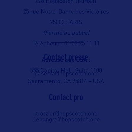
c/o Hopscotch Tourism
25 rue Notre-Dame des Victoires
75002 PARIS
(Fermé au public)
Téléphone : 01 53 25 11 11
Contact presse
Adresse aux USA :
555 Capitol Mall, Suite 1100
paserra@hopscotch.one
Sacramento, CA 95814 – USA
Contact pro
itrotzier@hopscotch.one
llehongre@hopscotch.one