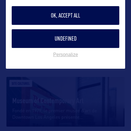
OK, ACCEPT ALL
VOIR LE SITE
UNDEFINED
Personalize
DANS LA MÊME CATEGORIE
SITE CULTUREL
Museum of Contemporary Art
Fondé en 1979, le premier musée d’art de
Downtown Los Angeles présente
…