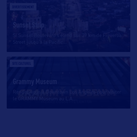
DIVERTISSEMENT
Sunset Strip
Si Sunset Boulevard s’étend sur 39 km de Figueroa
Street jusqu’à la Pacific
…
SITE CULTUREL
Grammy Museum
Rendez-vous à Downtown Los Angeles pour visiter
le GRAMMY Museum au L.A.
…