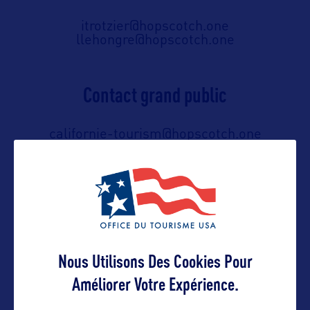
itrotzier@hopscotch.one
llehongre@hopscotch.one
Contact grand public
californie-tourism@hopscotch.one
01 53 25 11 11
Suivre
Nous Utilisons Des Cookies Pour
Améliorer Votre Expérience.