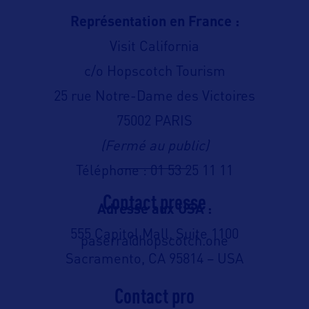
Représentation en France :
Visit California
c/o Hopscotch Tourism
25 rue Notre-Dame des Victoires
75002 PARIS
(Fermé au public)
Téléphone : 01 53 25 11 11
Contact presse
Adresse aux USA :
555 Capitol Mall, Suite 1100
paserra@hopscotch.one
Sacramento, CA 95814 – USA
Contact pro