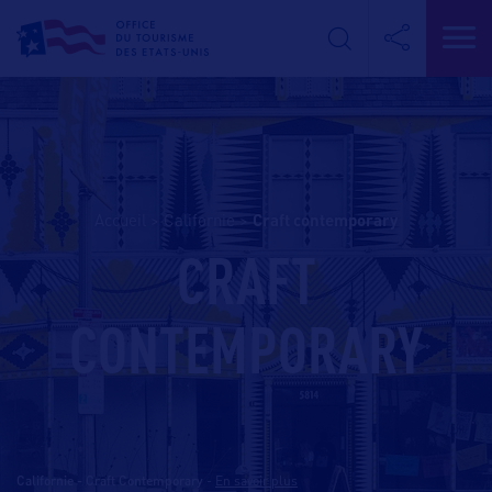
Accueil
>
Californie
>
craft contemporary
CRAFT
CONTEMPORARY
Californie - Craft Contemporary
-
En savoir plus