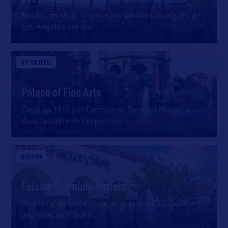
Fondés en 1912, le zoo et les jardins botaniques de
Los Angeles ont été
…
SITE CULTUREL
Palace of Fine Arts
Erigé en 1915 par l’architecte Bernard Maybeck
dans le cadre de l’exposition
…
SHOPPING
Folsom Premium Outlets
Profitez d’un large choix de magasins à prix
dégriffés au Folsom
…