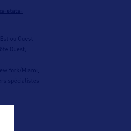
es-etats-
 Est ou Ouest
ôte Ouest,
New York/Miami,
rs spécialistes