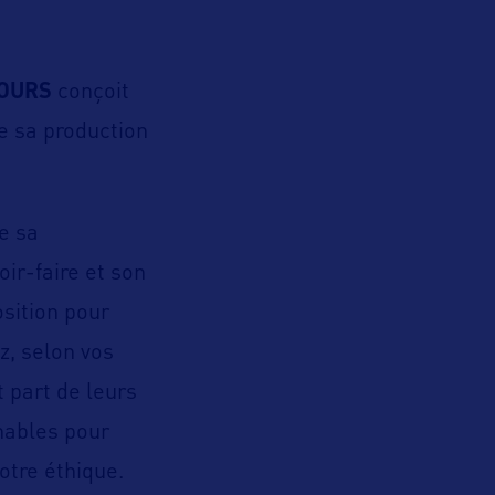
TOURS
conçoit
de sa production
e sa
oir-faire et son
osition pour
z, selon vos
t part de leurs
nables pour
otre éthique.