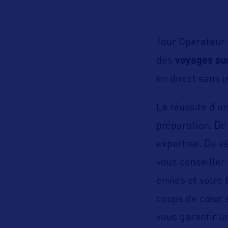
Tour Opérateur 
des
voyages su
en direct sans 
La réussite d’u
préparation. D
expertise. De v
vous conseiller 
envies et votre 
coups de cœur 
vous garantir u