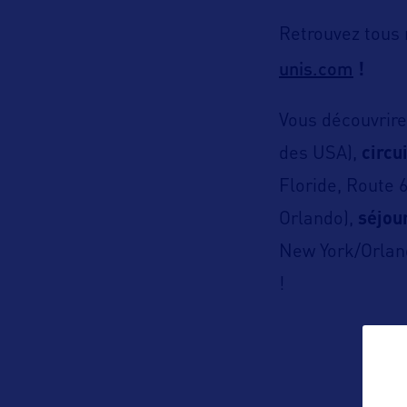
Retrouvez tous
unis.com
!
Vous découvrire
des USA),
circu
Floride, Route 
Orlando),
séjou
New York/Orland
!