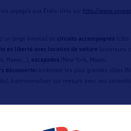
http://www.voyag
 nos voyages aux Etats-Unis sur
z un large éventail de
circuits accompagnés
(côte
its en liberté avec location de voiture
(autotours c
66, Hawaï…),
escapades
(New York, Miami,
rs
découverte
combinant les plus grandes villes (
o), à personnaliser sur mesure avec nos conseille