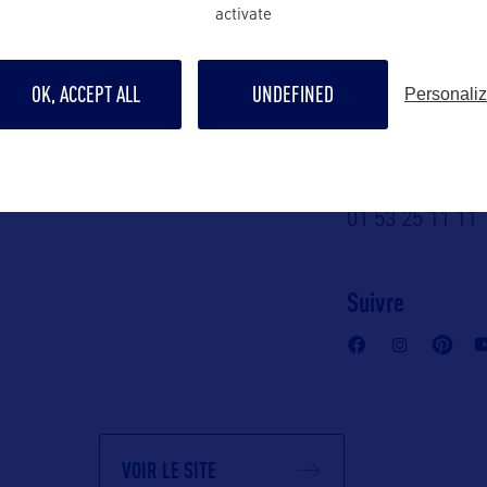
Tourism
activate
itrotzier@hop
llehongre@ho
ame des
OK, ACCEPT ALL
UNDEFINED
Personali
Contact grand p
californie-
c)
tourism@hops
3 25 11 11
01 53 25 11 11
A :
Suivre
, Suite 1100
 95814 – USA
VOIR LE SITE