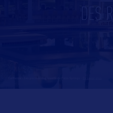
DES 
Californie - Les piscines des resorts de Palm Springs
-
En savoir plus