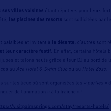
 ses villes voisines
étant réputées pour leurs fort
été,
les piscines des resorts
sont sollicitées par l
t paisibles et invitent à
la détente
, d’autres sont 
et leur caractère festif.
En effet, certains hôtels 
nijupes et talons hauts grâce à leur DJ au bord de l
 cas au
Ace Hotel & Swim Club
ou au
Hotel Zoso.
 sur les lieux où sont organisées les
« parties »
d
quer de l’animation « à la fraîche » !
ttps://visitpalmsprings.com/stay/resorts-hotels/