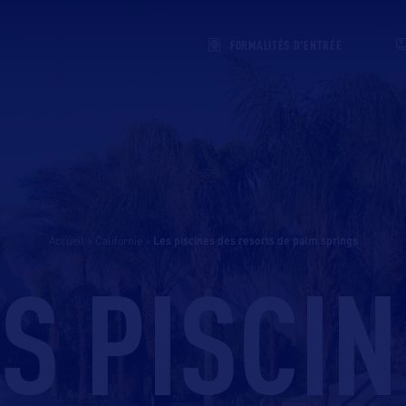
FORMALITÉS D'ENTRÉE
Accueil
>
Californie
>
les piscines des resorts de palm springs
S PISCI