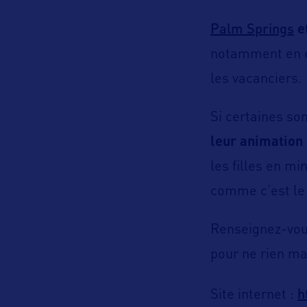
Palm Springs
et
notamment en 
les vacanciers.
Si certaines son
leur animation 
les filles en mi
comme c’est le
Renseignez-vous
pour ne rien man
h
Site internet :