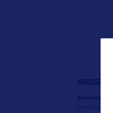
ADRESSES
Représentation
Visit California