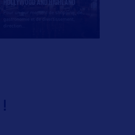
HOLLYWOOD AND HIGHLAND
Pour un pur moment de shopping, de
gastronomie et de divertissement,
direction
…
 !