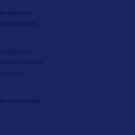
es chaleurs,
es résidents et
réputées pour
branchés attirent
a piscine,
ès votre arrivée