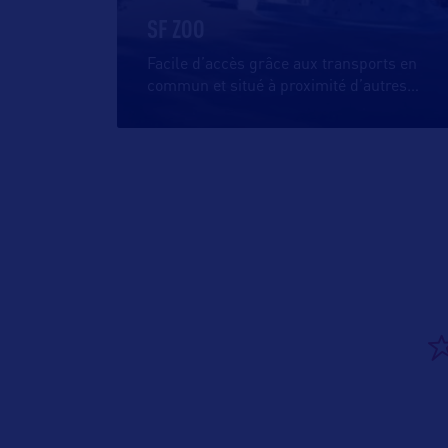
SF ZOO
Facile d’accès grâce aux transports en
commun et situé à proximité d’autres
…