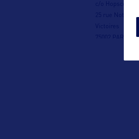
c/o Hopscotch 
25 rue Notre-D
Victoires
75002 PARIS
(Fermé au publi
Téléphone : 01 5
Adresse aux US
555 Capitol Mall
Sacramento, CA