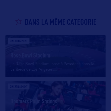
DANS LA MÊME CATEGORIE
DIVERTISSEMENT
Rose Bowl Stadium
Le Rose Bowl Stadium, basé à Pasadena dans la
banlieue de Los Angeles,
…
DIVERTISSEMENT
Boomers Palm Springs
Situé à Cathedral City au sud de Palm Springs,