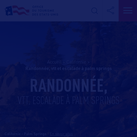
Accueil
>
Californie
>
randonnée, vtt et escalade à palm springs
RANDONNÉE,
VTT, ESCALADE À PALM SPRINGS
Californie - Palm Springs
-
En savoir plus