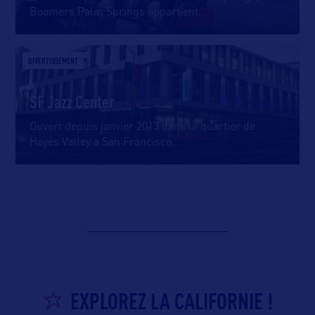
Boomers Palm Springs appartient
…
DIVERTISSEMENT
SF Jazz Center
Ouvert depuis janvier 2013 dans le quartier de
Hayes Valley à San Francisco,
…
EXPLOREZ LA CALIFORNIE !