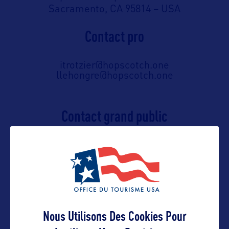
Sacramento, CA 95814 – USA
Contact pro
itrotzier@hopscotch.one
llehongre@hopscotch.one
Contact grand public
californie-tourism@hopscotch.one
01 53 25 11 11
Suivre
Nous Utilisons Des Cookies Pour