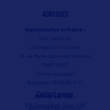
ADRESSES
Représentation en France :
Visit California
c/o Hopscotch Tourism
25 rue Notre-Dame des Victoires
75002 PARIS
(Fermé au public)
Téléphone : 01 53 25 11 11
Contact presse
Adresse aux USA :
555 Capitol Mall, Suite 1100
paserra@hopscotch.one