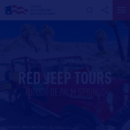
Accueil
>
Californie
>
red jeep tours
RED JEEP TOURS
AUTOUR DE PALM SPRINGS
Californie - Red Jeep Tours
-
En savoir plus