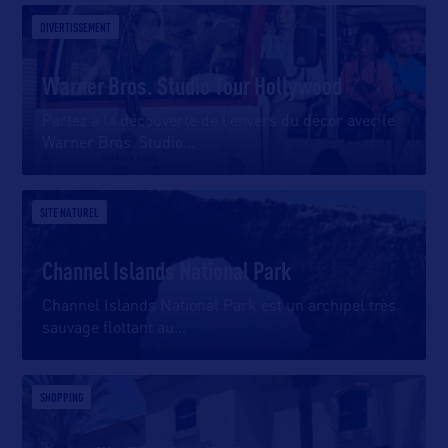
DIVERTISSEMENT
Warner Bros. Studio Tour Hollywood
Partez à la découverte de l’envers du décor avec le
Warner Bros. Studio
…
SITE NATUREL
Channel Islands National Park
Channel Islands National Park est un archipel très
sauvage flottant au
…
SHOPPING