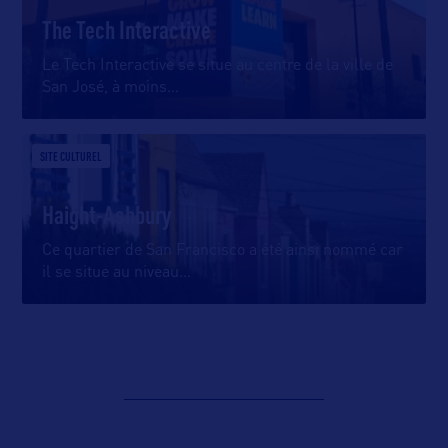
The Tech Interactive
Le Tech Interactive se situe au centre de la ville de
San José, à moins
…
SITE CULTUREL
Haight-Ashbury
Ce quartier de San Francisco a été ainsi nommé car
il se situe au niveau
…