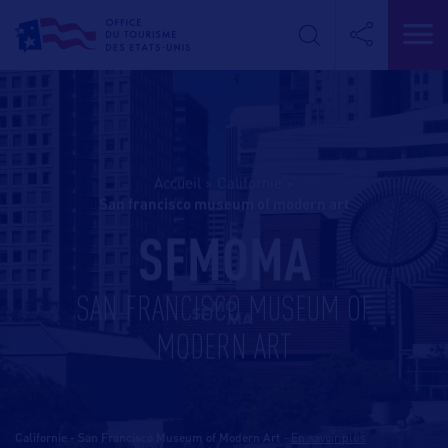
Accueil
>
Californie
>
san francisco museum of modern art
SFMOMA
SAN FRANCISCO MUSEUM OF
MODERN ART
Californie - San Francisco Museum of Modern Art
-
En savoir plus