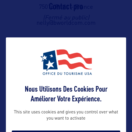
Contact pro
75016 Paris – France
(Fermé au public)
nelly@bworldcom.com
Suivre
Nous Utilisons Des Cookies Pour
Améliorer Votre Expérience.
This site uses cookies and gives you control over what
you want to activate