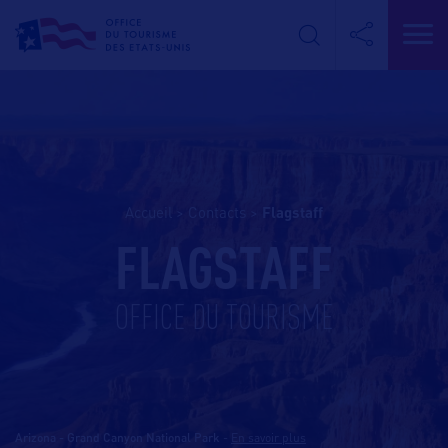
Accueil
>
Contacts
>
flagstaff
FLAGSTAFF
OFFICE DU TOURISME
Arizona - Grand Canyon National Park
-
En savoir plus