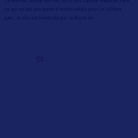
La ville est située non loin du Grand Canyon National Park,
ce qui en fait une porte d’entrée idéale pour ce célèbre
parc, et elle est traversée par la Route 66.
ALLEZ PLUS LOIN
ADRESSES
Adresse aux USA :
211 W. Aspen Ave,
Flagstaff, AZ 86001 – USA