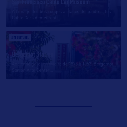
San Francisco Cable Car Museum
A l’image des bus rouges à étages de Londres, les
Cable Cars demeurent
…
SITE CULTUREL
Bergamot Station
Ancienne gare ferroviaire de 1875 à 1953, Bergamot
Station Arts Center
…