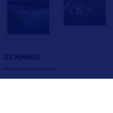
LES MEMBRES
Réservez votre voyage avec :
F.A.Q.
Crédits & Copyright
Mentions légales
Gestion des cookies
Politique de protection des données personnelles