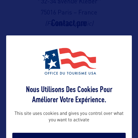
32-34 avenue Kléber
75016 Paris – France
Contact pro
(Fermé au public)
nelly@bworldcom.com
Suivre
Nous Utilisons Des Cookies Pour
Améliorer Votre Expérience.
This site uses cookies and gives you control over what
you want to activate
VOIR LE SITE