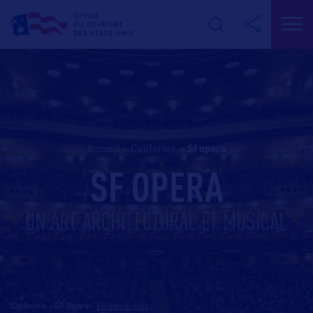
Accueil
>
Californie
>
sf opera
SF OPERA
UN ART ARCHITECTURAL ET MUSICAL
Californie - SF Opera
-
En savoir plus