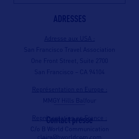
ADRESSES
Adresse aux USA :
San Francisco Travel Association
One Front Street, Suite 2700
San Francisco – CA 94104
Représentation en Europe :
MMGY Hills Balfour
Contact presse
Représentation en France :
C/o B World Communication
claire@bworldcom.com