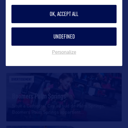
VOIR LE SITE
OK, ACCEPT ALL
UNDEFINED
Personalize
DANS LA MÊME CATEGORIE
DIVERTISSEMENT
Boomers Palm Springs
Situé à Cathedral City au sud de Palm Springs,
Boomers Palm Springs appartient
…