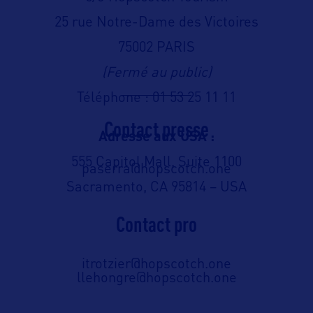
25 rue Notre-Dame des Victoires
75002 PARIS
(Fermé au public)
Téléphone : 01 53 25 11 11
Contact presse
Adresse aux USA :
555 Capitol Mall, Suite 1100
paserra@hopscotch.one
Sacramento, CA 95814 – USA
Contact pro
itrotzier@hopscotch.one
llehongre@hopscotch.one