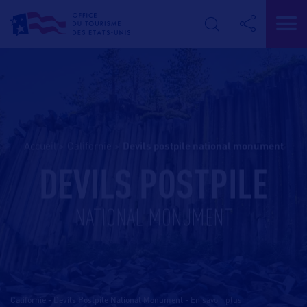
Accueil
>
Californie
>
devils postpile national monument
DEVILS POSTPILE
NATIONAL MONUMENT
Californie - Devils Postpile National Monument
-
En savoir plus