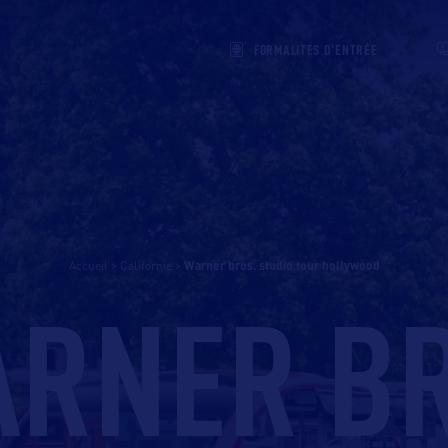
FORMALITÉS D'ENTRÉE
Accueil
>
Californie
>
warner bros. studio tour hollywood
RNER B