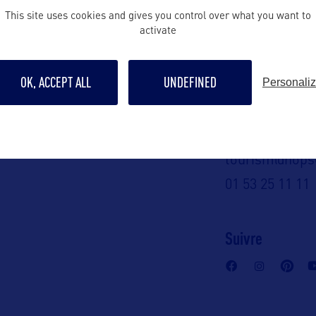
 en France :
This site uses cookies and gives you control over what you want to
Contact pro
activate
Tourism
itrotzier@hop
llehongre@ho
ame des
OK, ACCEPT ALL
UNDEFINED
Personali
Contact grand p
californie-
c)
tourism@hops
3 25 11 11
01 53 25 11 11
A :
Suivre
, Suite 1100
 95814 – USA