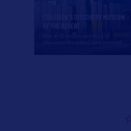
CHILDREN'S DISCOVERY MUSEUM
OF THE DESERT
Plus de 80 ateliers sont mis à la
disposition des enfants dans ce musée
…