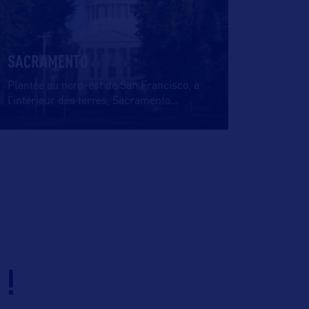
SACRAMENTO
Plantée au nord-est de San Francisco, à
l’intérieur des terres, Sacramento
…
 !