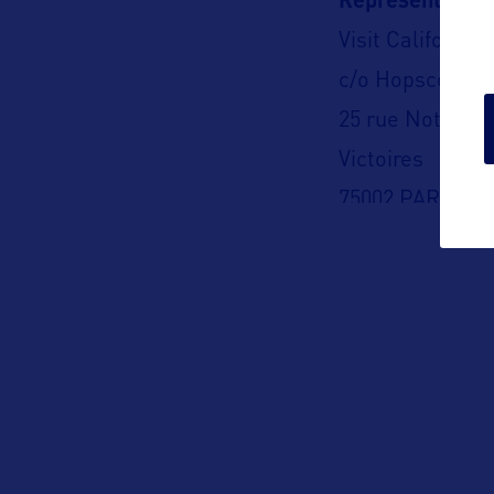
Représentation
Visit California
c/o Hopscotch 
25 rue Notre-D
Victoires
75002 PARIS
(Fermé au publi
Téléphone : 01 5
Adresse aux US
555 Capitol Mall
Sacramento, CA