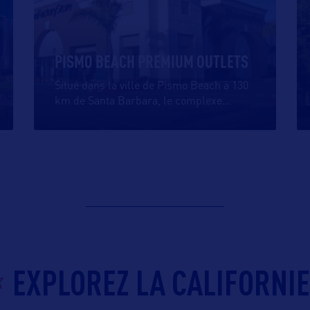
PISMO BEACH PREMIUM OUTLETS
Situé dans la ville de Pismo Beach à 130
km de Santa Barbara, le complexe
…
EXPLOREZ LA CALIFORNIE