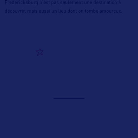
Fredericksburg n’est pas seulement une destination à
découvrir, mais aussi un lieu dont on tombe amoureux.
ALLEZ PLUS LOIN
ADRESSES
Contact presse
abi@mdsg.eu