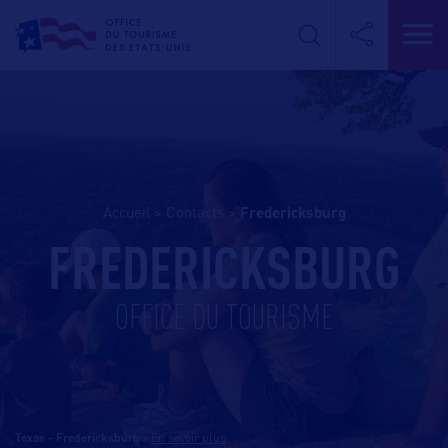
Accueil
>
Contacts
>
fredericksburg
FREDERICKSBURG
OFFICE DU TOURISME
Texas - Fredericksburg
-
En savoir plus