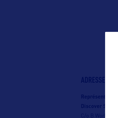
ADRESSES
Représentation
Discover South
C/o B World C