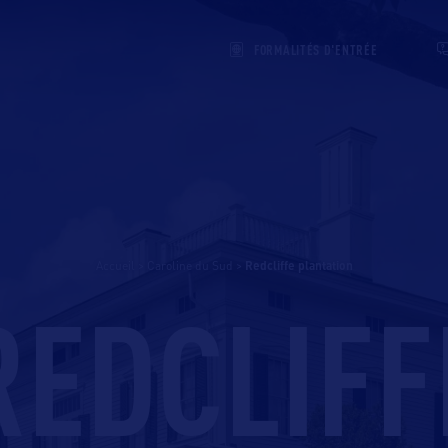
FORMALITÉS D'ENTRÉE
Accueil
>
Caroline du Sud
>
redcliffe plantation
REDCLIFF