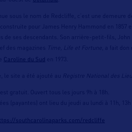
sud-ouest de
.
ue sous le nom de Redcliffe, c’est une demeure 
 construite pour James Henry Hammond en 1857 et 
s de ses descendants. Son arrière-petit-fils, John
hef des magazines
Time, Life et Fortune
, a fait don
Caroline du Sud
de
en 1973.
le site a été ajouté au
Registre National des Lieu
est gratuit. Ouvert tous les jours 9h à 18h.
ées (payantes) ont lieu du jeudi au lundi à 11h, 13h
ttps://southcarolinaparks.com/redcliffe