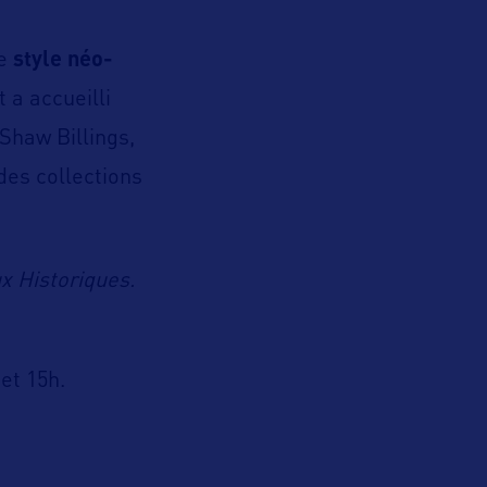
de
style néo-
a accueilli
 Shaw Billings,
 des collections
x Historiques.
 et 15h.