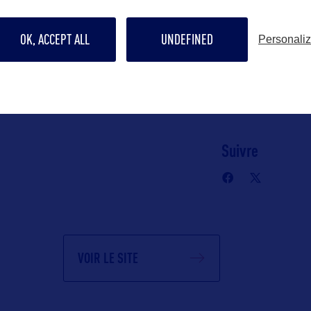
c)
06 65 05 88 50
OK, ACCEPT ALL
UNDEFINED
Personali
n Robert
Contact grand p
yohann@bwor
Suivre
VOIR LE SITE