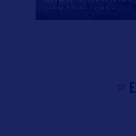
Hilton Head Island est une destination
insulaire idéale pour les séjours
…
E