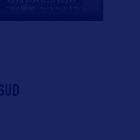
C’est à 20 kilomètres à l’ouest de
Charleston, en Caroline du Sud, que
…
 SUD