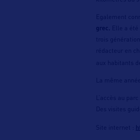
kilomètres au 
Egalement conn
grec.
Elle a été
trois génération
rédacteur en c
aux habitants 
La même année, 
L’accès au parc 
Des visites guid
h
Site internet :