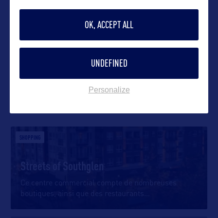
OK, ACCEPT ALL
VOIR LE SITE
UNDEFINED
Personalize
DANS LA MÊME CATEGORIE
SHOPPING
Streets of Southglen
Ce centre commercial compte de nombreuses
boutiques, ainsi que des restaurants
…