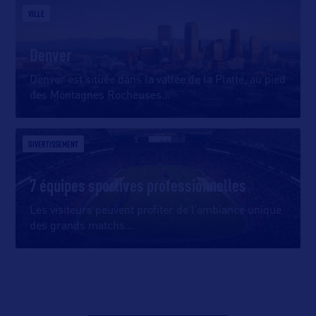
VILLE
Denver
Denver est située dans la vallée de la Platte, au pied
des Montagnes Rocheuses
…
DIVERTISSEMENT
7 équipes sportives professionnelles
Les visiteurs peuvent profiter de l’ambiance unique
des grands matchs
…