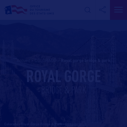
Accueil
>
COLORADO
>
royal gorge bridge & park
ROYAL GORGE
BRIDGE & PARK
Colorado - Royal Gorge Bridge & Park
-
En savoir plus