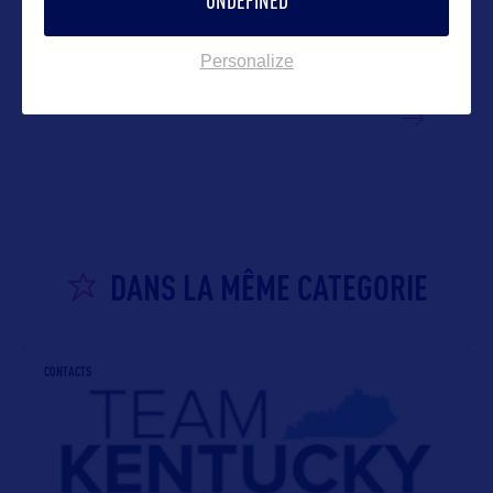
UNDEFINED
Personalize
VOIR LE SITE
DANS LA MÊME CATEGORIE
CONTACTS