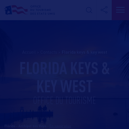
Accueil
>
Contacts
>
florida keys & key west
FLORIDA KEYS &
KEY WEST
OFFICE DU TOURISME
Floride - Archipel des Keys
-
En savoir plus