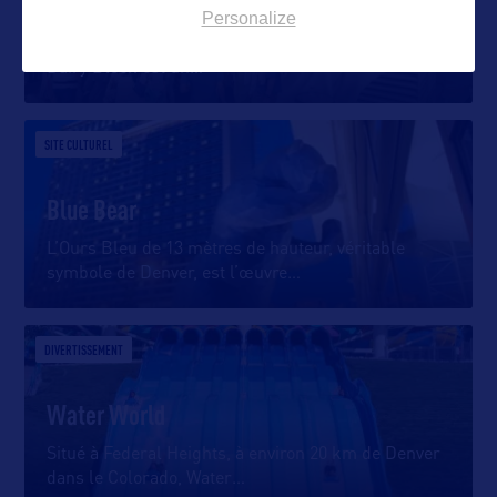
Dairy Block
Personalize
Situé dans le quartier historique de LoDo à Denver,
Dairy Block est un
…
SITE CULTUREL
Blue Bear
L’Ours Bleu de 13 mètres de hauteur, véritable
symbole de Denver, est l’œuvre
…
DIVERTISSEMENT
Water World
Situé à Federal Heights, à environ 20 km de Denver
dans le Colorado, Water
…