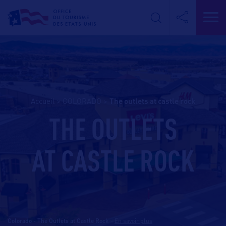
Accueil
>
COLORADO
>
the outlets at castle rock
THE OUTLETS
AT CASTLE ROCK
Colorado - The Outlets at Castle Rock
-
En savoir plus