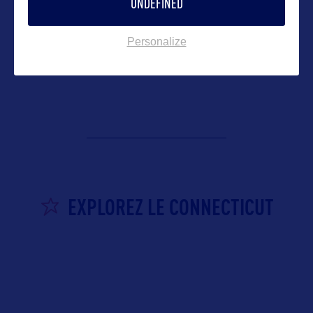
UNDEFINED
Mark Twain Museum
A Hartford, petite ville du Connecticut située à 2
Personalize
heures de Boston et
…
EXPLOREZ LE CONNECTICUT