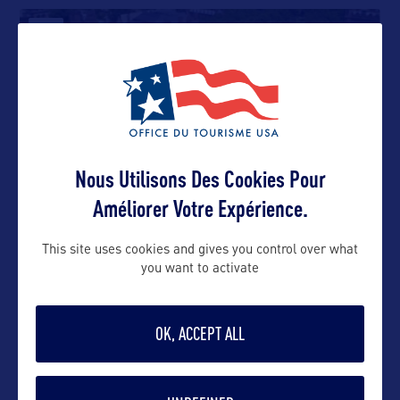
VILLE
New Haven
Originellement habitée par la Nation amérindienne
des Quinnipiacks, New
…
Nous Utilisons Des Cookies Pour
SITE CULTUREL
Améliorer Votre Expérience.
This site uses cookies and gives you control over what
you want to activate
Mashantucket Pequot Museum
OK, ACCEPT ALL
SITE CULTUREL