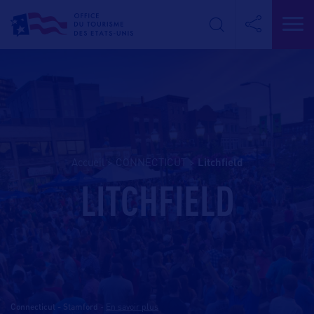
Accueil
>
CONNECTICUT
>
litchfield
LITCHFIELD
Connecticut - Stamford
-
En savoir plus