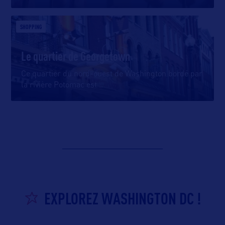
SHOPPING
Le quartier de Georgetown
Ce quartier du nord-ouest de Washington bordé par
la rivière Potomac est
…
EXPLOREZ WASHINGTON DC !