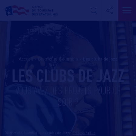
Accueil
>
District of Columbia
>
les clubs de jazz
LES CLUBS DE JAZZ
VOUS AVEZ DES PROJETS POUR CE
SOIR ?
District of Columbia - Les clubs de Jazz
-
En savoir plus